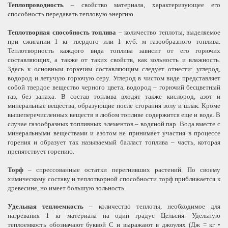
Теплопроводность
– свойство материала, характеризующее его
способность передавать тепловую энергию.
Теплотворная способность топлива
– количество теплоты, выделяемое
при сжигании
1 кг
твердого или
1 куб. м
газообразного топлива.
Теплотворность каждого вида топлива зависит от его горючих
составляющих, а также от таких свойств, как зольность и влажность.
Здесь к основным горючим составляющим следует отнести: углерод,
водород и летучую горючую серу. Углерод в чистом виде представляет
собой твердое вещество черного цвета, водород – горючий бесцветный
газ, без запаха. В состав топлива входят также кислород, азот и
минеральные вещества, образующие после сгорания золу и шлак. Кроме
вышеперечисленных веществ в любом топливе содержится еще и вода. В
случае газообразных топливных элементов – водяной пар. Вода вместе с
минеральными веществами и азотом не принимает участия в процессе
горения и образует так называемый балласт топлива – часть, которая
препятствует горению.
Торф
– спрессованные остатки перегнивших растений. По своему
химическому составу и теплотворной способности торф приближается к
древесине, но имеет большую зольность.
Удельная теплоемкость
– количество теплоты, необходимое для
нагревания
1 кг
материала на один градус Цельсия. Удельную
теплоемкость обозначают буквой С и выражают в джоулях (Дж = кг •