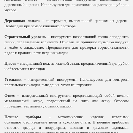
деревянный черенок. Используется для приготовления раствора и уборки
мусора.
Деревянная лопата
– инструмент, выполненный целиком из дерева.
Необходим при замесе глиняного раствора.
Строительный уровень
– инструмент, позволяющий точно определять
линии, параллельные горизонту. Основан на принципе пузырька воздуха
в колбе с жидкостью. Предназначен для проверки горизонтальности
рядов и правильности ведения кладки.
Цикля
– специальный нож из каленой стали, предназначенный для рубки
и обтесывания изразцов.
Угольник
– измерительный инструмент. Используется для контроля
правильности кладки, выведения
углов конструкции.
Отвес
– измерительный инструмент, представляющий собой цельно
металлический конус, подвешенный на нить или леску. Отвесом
проверяют вертикальную линию кладки.
Печные приборы
– металлические изделия, которыми
оснащают отопительные печи и кухонные очаги. К печным приборам
относят: дверцы и полудверцы, вьюшки и дымовые задвижки,
поворотные заслонки, чугунные плиты, колосниковые решетки и т.д.