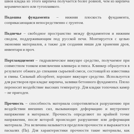
швов кладка из этого кирпича получается более ровной, чем из кирпича
керамического или тугоплавкого.
Подошва фундамента
– нижняя плоскость фундамента,
соприкасающаяся непосредственно с грунтом.
Подпечье
– свободное пространство между фундаментом и нижним
сводом, поддерживающим под русской печи. Монтируется с целью
экономии материалов, а также для создания ниши для хранения дров,
инвентаря и проч.
Портландцемент
– гидравлическое вяжущее средство, получаемое при
совместном тонком измельчении клинкера и гипса. Клинкер образуется в
результате обжига до спекания сырьевой смеси, состоящей из известняка
и глины. Сильный абсорбент, хорошее вяжущее средство. Используется
для растворов при кладке кирпича, заливки бетонного фундамента. Плохо
переносит воздействие высоких температур. Для кладки топочных камер
– не пригоден.
Прочность
– способность материала сопротивляться разрушению при
воздействии внешних сил, вызывающих деформацию и внутреннее
напряжение в материале. Прочность определяют по крайней точке
напряжения, после которой происходит разрушение или деформация
материала. Эта величина называется пределом прочности и выражается в
паскалях (Па). Для характеристики прочности такие материалы, как