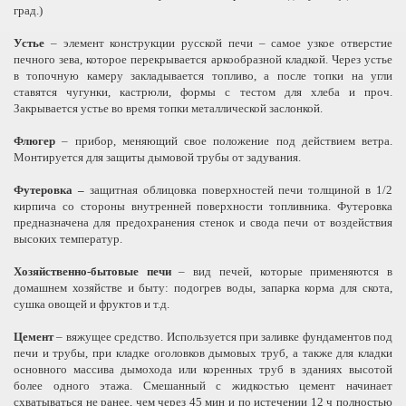
град.)
Устье
– элемент конструкции русской печи – самое узкое отверстие
печного зева, которое перекрывается аркообразной кладкой. Через устье
в топочную камеру закладывается топливо, а после топки на угли
ставятся чугунки, кастрюли, формы с тестом для хлеба и проч.
Закрывается устье во время топки металлической заслонкой.
Флюгер
– прибор, меняющий свое положение под действием ветра.
Монтируется для защиты дымовой трубы от задувания.
Футеровка –
защитная облицовка поверхностей печи толщиной в 1/2
кирпича со стороны внутренней поверхности топливника. Футеровка
предназначена для предохранения стенок и свода печи от воздействия
высоких температур.
Хозяйственно-бытовые печи
– вид печей, которые применяются в
домашнем хозяйстве и быту: подогрев воды, запарка корма для скота,
сушка овощей и фруктов и т.д.
Цемент
– вяжущее средство. Используется при заливке фундаментов под
печи и трубы, при кладке оголовков дымовых труб, а также для кладки
основного массива дымохода или коренных труб в зданиях высотой
более одного этажа. Смешанный с жидкостью цемент начинает
схватываться не ранее, чем через 45 мин и по истечении 12 ч полностью