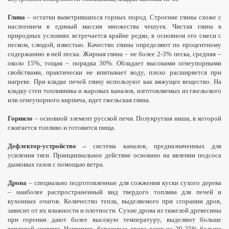
Глина
– остатки выветрившихся горных пород. Строение глины схоже с
наслоением в единый массив множества чешуек. Чистая глина в
природных условиях встречается крайне редко, в основном это смеси с
песком, слюдой, известью. Качество глины определяют по процентному
содержанию в ней песка. Жирная глина – не более 2-3% песка, средняя –
около 15%, тощая – порядка 30%. Обладает высокими огнеупорными
свойствами, практически не впитывает воду, плохо расширяется при
нагреве. При кладке печей глину используют как вяжущее вещество. На
кладку стен топливника и жаровых каналов, изготовляемых из гжельского
или огнеупорного кирпича, идет гжельская глина.
Горнило
– основной элемент русской печи. Полукруглая ниша, в которой
сжигается топливо и готовится пища.
Дефлектор-устройство –
система каналов, предназначенных для
усиления тяги. Принципиальное действие основано на явлении подсоса
дымовых газов с помощью ветра.
Дрова
– специально подготовленные для сожжения куски сухого дерева
– наиболее распространенный вид твердого топлива для печей и
кухонных очагов. Количество тепла, выделяемого при сгорании дров,
зависит от их влажности и плотности. Сухие дрова из тяжелой древесины
при горении дают более высокую температуру, выделяют больше
тепловой энергии. Например, березовые дрова дают на 20-25% больше