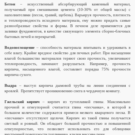
Бетон
– искусственный абсорбирующий каменный материал,
получаемый при смешивании цемента (10-30% от общей массы) с
наполнителями (песок, гравий, щебень). Варьируя прочность, плотность
и теплопроводность исходного материала, ему можно придать самые
разнообразные свойства и формы. В печном деле применяется для
заливки фундаментов, в качестве связующего элемента сборно-блочных
бытовых печей и перекрытий.
Водопоглощение
– способность материала впитывать и удерживать в
себе влагу. Крайне вредное свойство для печных работ. При насыщении
влагой большинство материалов теряют свою прочность, увеличивают
теплопроводность, начинают разрушаться. Например, прочность
кирпича, насыщенного влагой, составляет порядка 75% прочности
кирпича сухого.
Выдра
– выступ кирпича дымовой трубы на линии соединения с
кровлей.
Препятствует проникновению снега в чердачную комнату.
Гжельский кирпич
– кирпич из тугоплавкой глины. Максимально
прочной и огнеупорной считается глина «песчанка», в которой в
большом количестве содержатся примеси мелкого кварцевого песка. В
«песчанке» отсутствуют щелочи. Кирпич из такой глины получается
светлый и ровный. Он обладает большой прочностью и повышенной
огнеупорностью, что позволяет использовать его для облицовки
внутренней поверхности топливника, кладки массива печи.