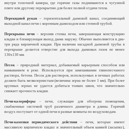
внутри топочной камеры, где горячие газы поднимаются к чугунной
плите или другому перекрытию для более полной отдачи тепла.
Перекидной рукав
– горизонтальный дымовой канал, соединяющий
выходной канал печи с коренным дымоходом или стенной трубой.
Перекрыша печи
– верхняя стенка печи, завершающая конструкцию
кладки и блокирующая выход дыма наружу. Обычно выполняется в два-
три ряда кирпичной кладки. При наличии насадной дымовой трубы в
перекрыше делается отверстие для выхода дымовых газов не менее
130х130 мм.
Песок
– природный материал, добываемый карьерным способом или
намыванием в реке. Используется при замешивании глинопесчаного
раствора, бетона. Песок для растворов, используемых в печных работах
должен быть мелкозернистым (величина зерна не более
1 мм
). При более
крупных зернах не удается добиться тонких швов, что значительно
снижает прочность кладки.
Печи-калориферы
– печи, служащие для обогрева помещения,
снабженные системой труб различного диаметра и длины. Горячий
воздух поступает от одной печи в разные комнаты по воздуховодам.
Печи-каменки периодического действия
– печи, которые имеют
массивную кирпичную кладку и значительный объем камней (засыпку),