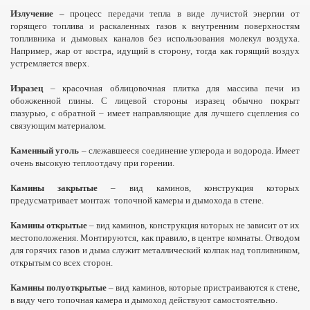
Излучение –
процесс передачи тепла в виде лучистой энергии от
горящего топлива и раскаленных газов к внутренним поверхностям
топливника и дымовых каналов без использования молекул воздуха.
Например, жар от костра, идущий в сторону, тогда как горящий воздух
устремляется вверх.
Изразец
– красочная облицовочная плитка для массива печи из
обожженной глины. С лицевой стороны изразец обычно покрыт
глазурью, с обратной – имеет направляющие для лучшего сцепления со
связующим материалом.
Каменный уголь
– слежавшееся соединение углерода и водорода. Имеет
очень высокую теплоотдачу при горении.
Камины закрытые
– вид каминов, конструкция которых
предусматривает монтаж
топочной камеры и дымохода в стене.
Камины открытые
– вид каминов, конструкция которых не зависит от их
местоположения. Монтируются, как правило, в центре комнаты. Отводом
для горячих газов и дыма служит металлический колпак над топливником,
открытым со всех сторон.
Камины полуоткрытые
– вид каминов, которые пристраиваются к стене,
в виду чего топочная камера и дымоход действуют самостоятельно.