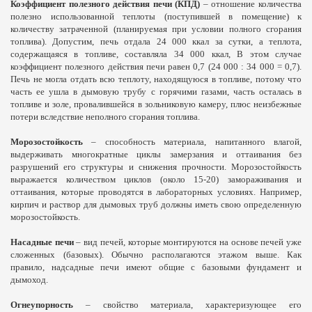
Коэффициент полезного действия печи (КПД)
– отношение количества
полезно использованной теплоты (поступившей в помещение) к
количеству затраченной (планируемая при условии полного сгорания
топлива). Допустим, печь отдала 24 000 ккал за сутки, а теплота,
содержащаяся в топливе, составляла 34 000 ккал, В этом случае
коэффициент полезного действия печи равен 0,7 (24 000 : 34 000 = 0,7).
Печь не могла отдать всю теплоту, находящуюся в топливе, потому что
часть ее ушла в дымовую трубу с горячими газами, часть осталась в
топливе и золе, провалившейся в зольниковую камеру, плюс неизбежные
потери вследствие неполного сгорания топлива.
Морозостойкость
– способность материала, напитанного влагой,
выдерживать многократные циклы замерзания и оттаивания без
разрушений его структуры и снижения прочности. Морозостойкость
выражается количеством циклов (около 15-20) замораживания и
оттаивания, которые проводятся в лабораторных условиях. Например,
кирпич и раствор для дымовых труб должны иметь свою определенную
морозостойкость.
Насадные печи
– вид печей, которые монтируются на основе печей уже
сложенных (базовых). Обычно располагаются этажом выше. Как
правило, надсадные печи имеют общие с базовыми фундамент и
дымоход.
Огнеупорность
– свойство материала, характеризующее его