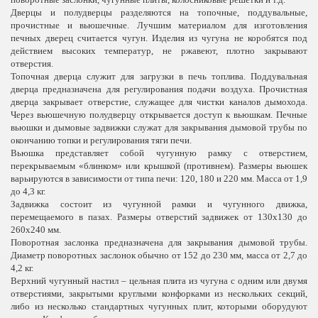
Дверцы и полудверцы разделяются на топочные, поддувальные,
прочистные и вьюшечные. Лучшим материалом для изготовления
печных дверец считается чугун. Изделия из чугуна не коробятся под
действием высоких температур, не ржавеют, плотно закрывают
отверстия.
Топочная дверца служит для загрузки в печь топлива. Поддувальная
дверца предназначена для регулирования подачи воздуха. Прочистная
дверца закрывает отверстие, служащее для чистки каналов дымохода.
Через вьюшечную полудверцу открывается доступ к вьюшкам. Печные
вьюшки и дымовые задвижки служат для закрывания дымовой трубы по
окончанию топки и регулирования тяги печи.
Вьюшка представляет собой чугунную рамку с отверстием,
перекрываемым «блинком» или крышкой (противнем). Размеры вьюшек
варьируются в зависимости от типа печи: 120, 180 и
220 мм
. Масса от 1,9
до
4,3 кг
.
Задвижка состоит из чугунной рамки и чугунного движка,
перемещаемого в пазах. Размеры отверстий задвижек от 130х130 до
260х240 мм.
Поворотная заслонка предназначена для закрывания дымовой трубы.
Диаметр поворотных заслонок обычно от 152 до
230 мм
, масса от 2,7 до
4,2 кг
.
Верхний чугунный настил – цельная плита из чугуна с одним или двумя
отверстиями, закрытыми круглыми конфорками из нескольких секций,
либо из несколько стандартных чугунных плит, которыми оборудуют