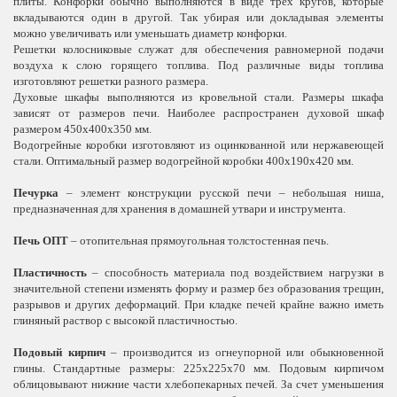
плиты. Конфорки обычно выполняются в виде трех кругов, которые
вкладываются один в другой. Так убирая или докладывая элементы
можно увеличивать или уменьшать диаметр конфорки.
Решетки колосниковые служат для обеспечения равномерной подачи
воздуха к слою горящего топлива. Под различные виды топлива
изготовляют решетки разного размера.
Духовые шкафы выполняются из кровельной стали. Размеры шкафа
зависят от размеров печи. Наиболее распространен духовой шкаф
размером 450х400х350 мм.
Водогрейные коробки изготовляют из оцинкованной или нержавеющей
стали. Оптимальный размер водогрейной коробки 400х190х420 мм.
Печурка
– элемент конструкции русской печи – небольшая ниша,
предназначенная для хранения в домашней утвари и инструмента.
Печь ОПТ
– отопительная прямоугольная толстостенная печь.
Пластичность
– способность материала под воздействием нагрузки в
значительной степени изменять форму и размер без образования трещин,
разрывов и других деформаций. При кладке печей крайне важно иметь
глиняный раствор с высокой пластичностью.
Подовый кирпич
– производится из огнеупорной или обыкновенной
глины. Стандартные размеры: 225х225х70 мм. Подовым кирпичом
облицовывают нижние части хлебопекарных печей. За счет уменьшения