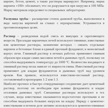
кирпич, бетон, цемент, а также растворы маркируют. Например, марка
кирпича «100» обозначает, что он разрушается при нагрузке в 100 МПа.
Марку материала определяют в специальных лабораториях.
Распушка трубы
– расширение стенок дымовой трубы, выполненное в
виде напуска кирпичей на стыках с перекрытиями. Устраивается в
противопожарных целях.
Раствор
– разведенная водой смесь из вяжущих и скрепляющего
веществ. При кладке кирпичных печей используют глиняные, известковые
или цементные растворы, назначение которых – связать отдельные
кирпичи и бетонные блоки в единый прочный фундамент, и монолитный
корпус печи. Глиняный раствор в печных работах применяют главным
образом при кладке самих массивов печей и дымовых труб, поскольку он
способен выдерживать температуру до 1000 °С. Количество входящего в
глиняный раствор песка зависит от жирности глины. Известковый раствор
применяют для кладки фундаментов и дымовых труб над уровнем
кровли. Как правило, используется известково-песчаный раствор,
составляемый в пропорциях 1:2 или 1:3.
Наиболее прочное и быстро отвердевающее соединение дает цементный
раствор, поэтому он необходим при заливке фундамента и кладке
оголовков дымовых труб. Смешанные растворы используют в тех
случаях, когда известковые оказываются недостаточно прочными и не
способны выдержать больших нагрузок на кладку. Наряду с цементно-
известковыми в печном деле активно используются и цементно-глиняные