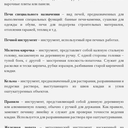
варочные плиты или панели.
Печи специального назначения
– вид печей, предназначенных для
выполнения специальных функций: банные печи-каменки, сушилки для
одежды и обуви, печи для подогрева строительных материалов,
отопления гаражей, теплиц и т.д.
Печной инструмент
– инструмент, используемый при печных работах.
Молоток-кирочка
– инструмент, представляет собой каленую стальную
головку, насаженную на деревянную ручку. С одной стороны головки –
тупой боек, с другой – заостренная плоскость-лопаточка. Служит для
расколки и тески кирпича, рубки изразцов, разбивания старой кирпичной
кладки.
Кельма
– инструмент, предназначенный для растирания, разравнивания и
подрезки раствора, выступающего из швов кладки и углов
оштукатуренных объектов.
Правило
– инструмент, представляющий собой длинную деревянную
или алюминиевую планку, обычно с ручкой для держания. Как правило,
заменяет печнику линейку и служит для проверки точности ведения
кладки. Используется для разравнивания раствора при оштукатуривании.
Железная лопата
– металлический инструмент, насаженный на