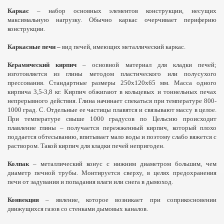
Каркас
– набор основных элементов конструкции, несущих
максимальную нагрузку. Обычно каркас очерчивает периферию
конструкции.
Каркасные печи
–
вид печей, имеющих металлический каркас.
Керамический кирпич
– основной материал для кладки печей;
изготовляется из глины методом пластического или полусухого
прессования. Стандартные размеры 250х120х65 мм. Масса одного
кирпича 3,5-
3,8 кг
. Кирпич обжигают в кольцевых и тоннельных печах
непрерывного действия. Глина начинает спекаться при температуре 800-
1000 град. С. Отдельные ее частицы плавятся и связывают массу в целое.
При температуре свыше 1000 градусов по Цельсию происходит
плавление глины – получается пережженный кирпич, который плохо
поддается обтесыванию, впитывает мало воды и поэтому слабо вяжется с
раствором. Такой кирпич для кладки печей непригоден.
Колпак
– металлический конус с нижним диаметром большим, чем
диаметр печной трубы. Монтируется сверху, в целях предохранения
печи от задувания и попадания влаги или снега в дымоход.
Конвекция
– явление, которое возникает при соприкосновении
движущихся газов со стенками дымовых каналов.