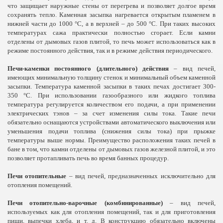
что защищает наружные стены от перегрева и позволяет долгое время
сохранять тепло. Каменная засыпка нагревается открытым пламенем в
нижней части до 1000 °С, а в верхней – до 500 °С. При таких высоких
температурах сажа практически полностью сгорает. Если камни
отделены от дымовых газов плитой, то печь может использоваться как в
режиме постоянного действия, так и в режиме действия периодического.
Печи-каменки постоянного (длительного) действия
– вид печей,
имеющих минимальную толщину стенок и минимальный объем каменной
засыпки. Температура каменной засыпки в таких печах достигает 300-
350 °С. При использовании газообразного или жидкого топлива
температура регулируется количеством его подачи, а при применении
электрических тэнов – за счет изменения силы тока. Такие печи
обязательно оснащаются устройствами автоматического выключения или
уменьшения подачи топлива (снижения силы тока) при прыжке
температуры выше нормы. Преимущество расположения таких печей в
бане в том, что камни отделены от дымовых газов железной плитой, и это
позволяет протапливать печь во время банных процедур.
Печи отопительные
– вид печей, предназначенных исключительно для
отопления помещений.
Печи отопительно-варочные
(комбинированные)
– вид печей,
используемых как для отопления помещений, так и для приготовления
пищи, выпечки хлеба, и т. д. В конструкцию обязательно включены