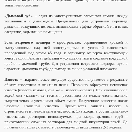
тепла, чем осиновые.
«Дымовой зуб»
– один из конструктивных элементов камина между
топливником и дымоходом. Предназначен для устранения перепада
давления воздушных потоков, вызывающих эффект обратной тяги и, как
следствие, задымление помещения.
Зона ветрового подпора
– пространство, ограниченное кровлей и
выступающими над ней конструкциями и условной плоскостью,
проведенной под углом 45 град. к горизонту от верха выступающей
конструкции. Результат действия – ухудшение тяги и создание воздушной
пробки в дымовой трубе. Для устранения ветрового подпора, нужно
нарастить дымовую трубу до выхода за линию условной плоскости.
Известь
– гидравлическое вяжущее средство, получаемое в результате
обжига известняка в шахтных печах. Первично образуется негашеная
известь (известь комовая, она же –
известь-кипелка). При смешивании с
водой она «кипит», т.е. гасится, рассыпаясь на мелкие части, активно
выделяя тепло и увеличивая объем смеси. Полученное вещество носит
название «гашеной извести». Применяется гашеная известь в
строительстве и печном деле в частности. Она входит в состав цементно-
известковых растворов, используемых при кладке дымовых труб и
приготовлении сложных растворов для лицевой штукатурки печей. До
применения гашеную известь рекомендуется выдерживать 2-3 недели.