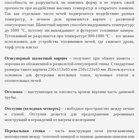
способность не разрушаться, не изменять форму и не терять своей
прочности при воздействии высоких температур и открытого пламени.
Так как отдельные части печей подвергаются воздействию разных
температур, в печном деле применяется кирпич с различной
огнеупорностью. Шамотный кирпич способен выдерживать температуру
до 1600 °С, поэтому им выкладывают и футеруют топливные камеры.
Тугоплавкий не разрушается при температуре 900-1000 °С –
его можно
использовать для устройства топливников печей, где сжигают дрова,
торф, уголь или газ.
Огнеупорный шамотный кирпич
– получают при обжиге шамота –
порошка из обожженной и размолотой огнеупорной глины. Стандартные
размеры такого кирпича 230х113х65 или 250х123х65 мм. Используется в
основном для футеровки котельных топок, кухонных очагов и
отопительных печей.
Оголовок
– выступающая за плоскость кровли верхняя часть дымовой
трубы.
Отступив
(холодная четверть)
– свободное пространство между печью
и стеной. Отступив делается для предохранения деревянных
конструкций и ограждений от нагрева и возгорания.
Перевальная стенка
– часть конструкции печи (печи-каменки),
монтируемая между топочной камерой и первым дымовым каналом или