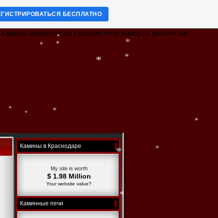
*
ЕГИСТРИРОВАТЬСЯ БЕСПЛАТНО
е камины дымоотводы садовые печи мангалы различные
*
*
*
*
*
*
*
*
*
Камины в Краснодаре
*
*
My site is worth
$ 1.98 Million
*
Your website value?
Каминные печи
*