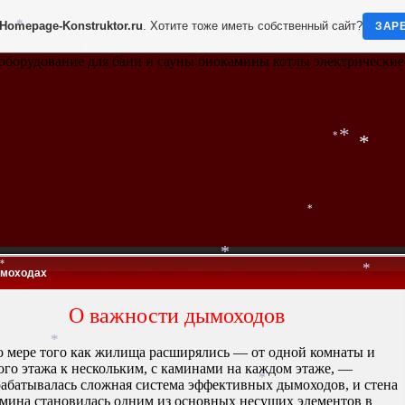
*
Homepage-Konstruktor.ru
. Хотите тоже иметь собственный сайт?
ЗАР
*
оборудование для бани и сауны биокамины котлы электрически
*
*
*
*
*
моходах
*
*
О важности дымоходов
мере того как жилища расширялись — от одной комнаты и
ого этажа к нескольким, с каминами на каждом этаже, —
*
рабатывалась сложная система эффективных дымоходов, и стена
амина становилась одним из основных несущих элементов в