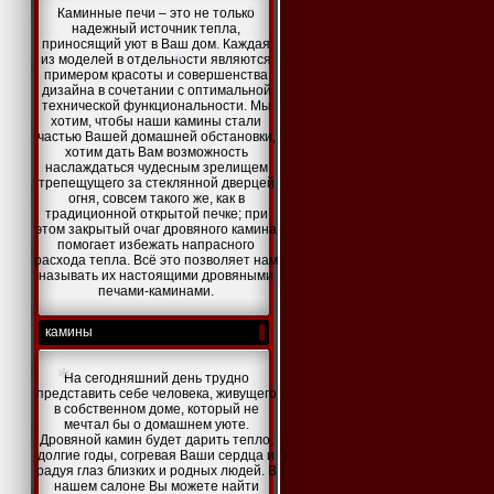
Каминные печи – это не только
*
надежный источник тепла,
приносящий уют в Ваш дом. Каждая
из моделей в отдельности являются
*
примером красоты и совершенства
дизайна в сочетании с оптимальной
технической функциональности. Мы
хотим, чтобы наши камины стали
частью Вашей домашней обстановки,
*
хотим дать Вам возможность
наслаждаться чудесным зрелищем
трепещущего за стеклянной дверцей
огня, совсем такого же, как в
традиционной открытой печке; при
этом закрытый очаг дровяного камина
помогает избежать напрасного
расхода тепла. Всё это позволяет нам
называть их настоящими дровяными
печами-каминами.
камины
На сегодняшний день трудно
представить себе человека, живущего
в собственном доме, который не
мечтал бы о домашнем уюте.
Дровяной камин будет дарить тепло,
*
долгие годы, согревая Ваши сердца и
радуя глаз близких и родных людей. В
нашем салоне Вы можете найти