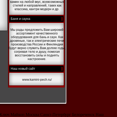
камин на любой вкус, всевозможных
стилей и направлений, таких как
классика, кантри модерн и др.
Баня и сауна
Мы рады предложить Вам широкий
ассортимент качественного
оборудования для бань и саун. Как
дровяные, так и электрические печи
производства России и Финляндии
будут верно служить Вам долгие годы,
согревая тело и душу, помогая
восстановить силы и поднять
настроение.
Наш новый сайт
www.kamini-pech.ru/
 Ключ Майкоп Москва Санкт-Петербург Белореченск Наш