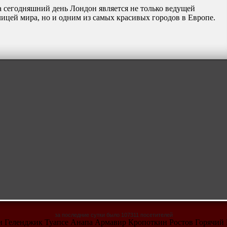
сегодняшний день Лондон является не только ведущей
лицей мира, но и одним из самых красивых городов в Европе.
за последние сутки было 107311 посетителей
чи Геленджик Туапсе Анапа Армавир Кропоткин Ростов Горячий