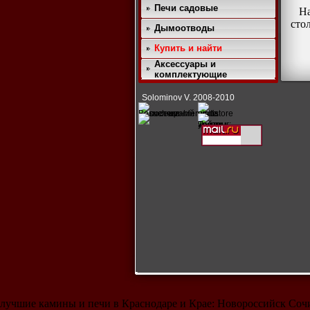
Печи садовые
На 
сто
Дымоотводы
Купить и найти
Аксессуары и
комплектующие
Solominov V. 2008-2010
лучшие камины и печи в Краснодаре и Крае: Новороссийск Со