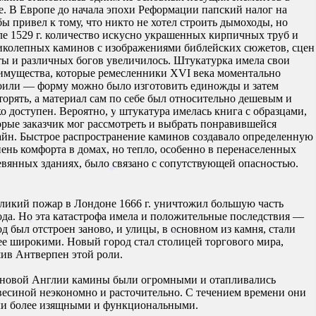
е. В Европе до начала эпохи Реформации папский налог на
бы привел к тому, что никто не хотел строить дымоходы, но
*
ле 1529 г. количество искусно украшенных кирпичных труб и
иколепных
каминов
с изображениями библейских сюжетов, сцен
ты и различных богов увеличилось. Штукатурка имела свои
имущества, которые ремесленники XVI века моментально
оили — форму можно было изготовить единожды и затем
торять, а материал сам по себе был относительно дешевым и
ко доступен. Вероятно, у штукатура имелась книга с образцами,
орые заказчик мог рассмотреть и выбрать понравившейся
айн. Быстрое распространение
каминов
создавало определенную
пень комфорта в домах, но тепло, особенно в перенаселенных
*
евянных зданиях, было связано с сопутствующей опасностью.
ликий пожар в Лондоне 1666 г. уничтожил большую часть
ода. Но эта катастрофа имела и положительные последствия —
*
од был отстроен заново, и улицы, в основном из камня, стали
ее широкими. Новый город стал столицей торгового мира,
ив Антверпен этой роли.
*
овой Англии камины были огромными и отапливались
*
весиной неэкономно и расточительно. С течением времени они
ли более изящными и функциональными.