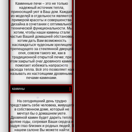
Каминные печи – это не только
надежный источник тепла,
приносящий уют в Ваш дом. Каждая
из моделей в отдельности являются
примером красоты и совершенства
дизайна в сочетании с оптимальной
технической функциональности. Мы
хотим, чтобы наши камины стали
*
частью Вашей домашней обстановки,
хотим дать Вам возможность
*
наслаждаться чудесным зрелищем
трепещущего за стеклянной дверцей
огня, совсем такого же, как в
традиционной открытой печке; при
этом закрытый очаг дровяного камина
помогает избежать напрасного
расхода тепла. Всё это позволяет нам
называть их настоящими дровяными
печами-каминами.
*
*
камины
*
На сегодняшний день трудно
представить себе человека, живущего
в собственном доме, который не
мечтал бы о домашнем уюте.
*
Дровяной камин будет дарить тепло,
*
долгие годы, согревая Ваши сердца и
радуя глаз близких и родных людей. В
нашем салоне Вы можете найти