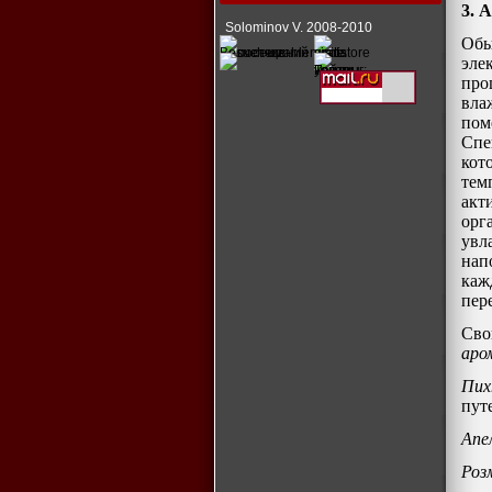
3. 
Solominov V. 2008-2010
Об
эле
про
вла
по
Спе
кот
тем
акт
орг
увл
нап
каж
пер
Св
аро
Пи
путе
Апе
Роз