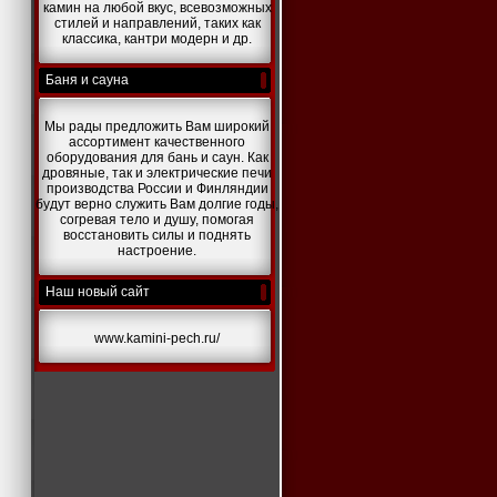
камин на любой вкус, всевозможных
стилей и направлений, таких как
классика, кантри модерн и др.
*
Баня и сауна
Мы рады предложить Вам широкий
ассортимент качественного
оборудования для бань и саун. Как
дровяные, так и электрические печи
производства России и Финляндии
будут верно служить Вам долгие годы,
согревая тело и душу, помогая
восстановить силы и поднять
настроение.
Наш новый сайт
www.kamini-pech.ru/