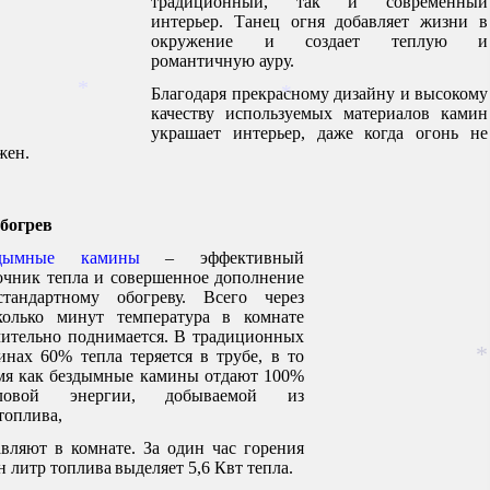
традиционный, так и современный
интерьер. Танец огня добавляет жизни в
*
окружение и создает теплую и
романтичную ауру.
Благодаря прекрасному дизайну и высокому
качеству используемых материалов камин
украшает интерьер, даже когда огонь не
*
жен.
*
Обогрев
здымные камины
– эффективный
очник тепла и совершенное дополнение
тандартному обогреву. Всего через
колько минут температура в комнате
чительно поднимается. В традиционных
инах 60% тепла теряется в трубе, в то
мя как бездымные камины отдают 100%
пловой энергии, добываемой из
топлива,
авляют в комнате. За один час горения
н литр топлива
выделяет 5,6 Квт тепла.