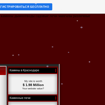
ЕГИСТРИРОВАТЬСЯ БЕСПЛАТНО
*
е камины дымоотводы садовые печи мангалы различные
*
*
*
*
*
*
*
Камины в Краснодаре
*
*
My site is worth
*
$ 1.98 Million
Your website value?
*
Каминные печи