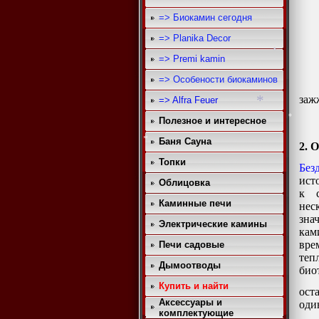
*
*
=> Биокамин сегодня
=> Planika Decor
=> Premi kamin
=> Особености биокаминов
заж
=> Alfra Feuer
*
Полезное и интересное
Баня Сауна
*
2. 
*
Топки
Бе
ист
Облицовка
к с
*
Каминные печи
нес
зна
Электрические камины
кам
вре
Печи садовые
те
Дымоотводы
био
Купить и найти
ост
Аксессуары и
оди
комплектующие