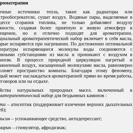
Ароматерапия
ычные источники тепла, такие как радиаторы или
ктрообогреватели, сушат воздух. Водяные пары, выделяемые в
цессе сгорания топлива, не только добавляют воздуху
жности, создавая более приятную и живую атмосферу в
мещении, но и отлично подходят для ароматерапии.
циальный ароматерапевтический набор включает в себя масла,
орые испаряются при нагревании. По достижению оптимальной
пературы испаряющиеся молекулы воды соединяются с
ивными субстанциями из масла и проникают с воздухом в
анизм. В процессе природной циркуляции нагретый и
ажненный воздух, насыщенный молекулами масла, равномерно
олняет пространство комнаты. Благодаря этому феномену,
дый может наслаждаться ароматерапией прямо во время работы,
еговоров или на отдыхе.
ойства натуральных природных масел. включенный в
матерапевтический набор
для бездымных каминов :
хта
– атисептик (поддерживает излечение верхних дыхательных
й);
льсин
– успокаивающее средство, антидепрессант;
марин
– стимулятор, афродизиак;