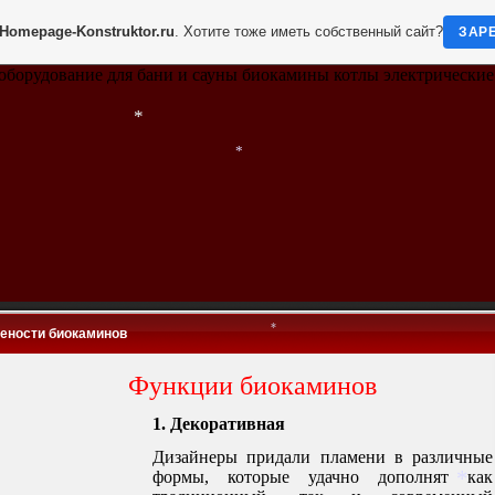
Homepage-Konstruktor.ru
. Хотите тоже иметь собственный сайт?
ЗАР
оборудование для бани и сауны биокамины котлы электрически
*
*
*
ености биокаминов
*
ункции биокаминов
1. Декоративная
Дизайнеры придали пламени в различные
формы, которые удачно дополнят как