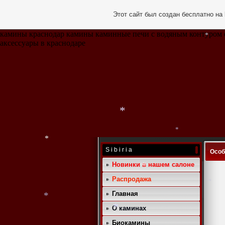
Этот сайт был создан бесплатно на
камины краснодар камины каминные печи с водяным контуром 
аксессуары в краснодаре
*
*
S i b i r i a
Особ
*
Новинки в нашем салоне
Ф
Распродажа
Главная
*
*
О каминах
*
Биокамины