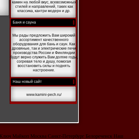
камин на любой вкус, всевозможных
стилей и направлений, таких как
классика, кантри модерн и др.
Баня и сауна
Мы рады предложить Вам широкий
ассортимент качественного
оборудования для бань и саун. Как
дровяные, так и электрические печи
производства России и Финляндии
будут верно служить Вам долгие годы,
согревая тело и душу, помогая
восстановить силы и поднять
настроение.
Наш новый сайт
www.kamini-pech.ru/
 Ключ Майкоп Москва Санкт-Петербург Белореченск Наш