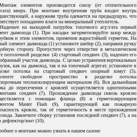
Монтаж элементов производится снизу (от отопительного
егата) вверх. При монтаже внутренняя труба входит внутрь
дшествующей, а наружняя труба одевается на предыдущую, что
пятствует попаданию влаги на минеральный утеплитель.
*
еньте на выходной патрубок топочного агрегата первый
мент дымохода (1). При насадке загерметизируйте зазор между
рубком и этим элементом, применив жаростойкий герметик. На
*
*
вый элемент дымохода (1) установите шибер (2), направив ручку
*
*
добную сторону. Пропустите через отверстие в металлическом
те потолочной разделки (4) стартовый сендвич (3), наденьте его
собранный участок дымохода. С целью устранения вертикальных
рузок, как на дымоход, так и на топочный агрегат, установите в
делке потолка на стартовый сендвич опорный хомут (5).
олните свободное пространство в разделке потолка
опрочным теплоизолирующим материалом (6). Вся дальнейшая
рка до пересечения с кровлей осуществляется однотипными
ментами сендвич (7). Прохождение дымохода сквозь кровлю
ществляется с помощью фланца (8) и герметизирующим
ментом Master Flash (9), гарантирующей как пожарную
опасность кровли, так её герметичность в месте прохождения
охода. Закончите сборку установив последний сендвич (7), а на
 дефлектор/зонт (10).
робнее о монтаже можно узнать в нашем салоне