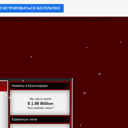
ЕГИСТРИРОВАТЬСЯ БЕСПЛАТНО
е камины дымоотводы садовые печи мангалы различные
*
*
*
Камины в Краснодаре
*
*
My site is worth
*
$ 1.98 Million
*
Your website value?
*
Каминные печи