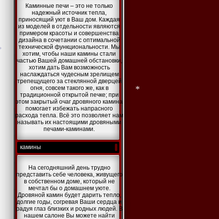
Каминные печи – это не только
надежный источник тепла,
*
приносящий уют в Ваш дом. Каждая
*
из моделей в отдельности являются
*
примером красоты и совершенства
дизайна в сочетании с оптимальной
технической функциональности. Мы
хотим, чтобы наши камины стали
частью Вашей домашней обстановки,
*
хотим дать Вам возможность
наслаждаться чудесным зрелищем
трепещущего за стеклянной дверцей
огня, совсем такого же, как в
традиционной открытой печке; при
этом закрытый очаг дровяного камина
помогает избежать напрасного
расхода тепла. Всё это позволяет нам
*
называть их настоящими дровяными
печами-каминами.
камины
На сегодняшний день трудно
представить себе человека, живущего
в собственном доме, который не
мечтал бы о домашнем уюте.
Дровяной камин будет дарить тепло,
долгие годы, согревая Ваши сердца и
радуя глаз близких и родных людей. В
нашем салоне Вы можете найти