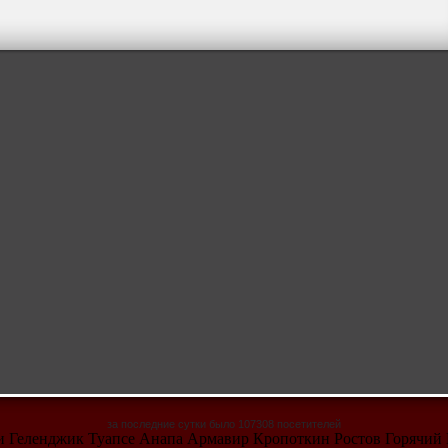
за последние сутки было 107308 посетителей
чи Геленджик Туапсе Анапа Армавир Кропоткин Ростов Горячий