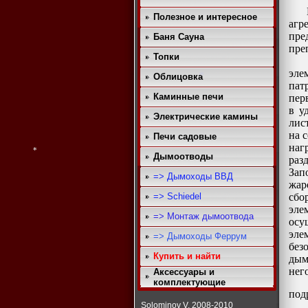
Полезное и интересное
агр
пре
Баня Сауна
пре
Топки
Над
эле
Облицовка
пат
Каминные печи
пер
в у
*
Электрические камины
лис
на 
Печи садовые
наг
Дымоотводы
раз
Зап
=> Дымоходы ВВД
жар
=> Schiedel
сбо
*
эле
=> Монтаж дымоотвода
осу
эле
=> Дымоходы Феррум
без
Купить и найти
дым
него
Аксессуары и
комплектующие
под
Solominov V. 2008-2010