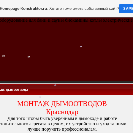
Homepage-Konstruktor.ru
. Хотите тоже иметь собственный сайт?
ЗАР
*
оборудование для бани и сауны биокамины котлы электрически
*
*
*
*
*
аж дымоотвода
МОНТАЖ ДЫМООТВОДОВ
*
Краснодар
Для того чтобы быть уверенным в дымоходе и работе
*
*
*
топительного агрегата в целом, их устройство и уход за ними
лучше поручить профессионалам
.